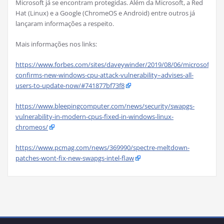
Microsoft já se encontram protegidas. Além da Microsoft, a Red
Hat (Linux) e a Google (ChromeOS e Android) entre outros já
lançaram informações a respeito.
Mais informações nos links:
https://www.forbes.com/sites/daveywinder/2019/08/06/microsoft-
confirms-new-windows-cpu-attack-vulnerability–advises-all-
users-to-update-now/#741877bf73f8
https://www.bleepingcomputer.com/news/security/swapgs-
vulnerability-in-modern-cpus-fixed-in-windows-linux-
chromeos/
https://www.pcmag.com/news/369990/spectre-meltdown-
patches-wont-fix-new-swapgs-intel-flaw