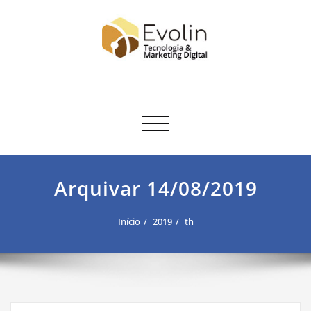
Skip
to
content
Evolin
Another WP Site
Toggle navigation
Arquivar 14/08/2019
Início
2019
th