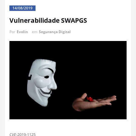
14/08/2019
Vulnerabilidade SWAPGS
Por
Evolin
em
Segurança Digital
CVE
-2019-1125