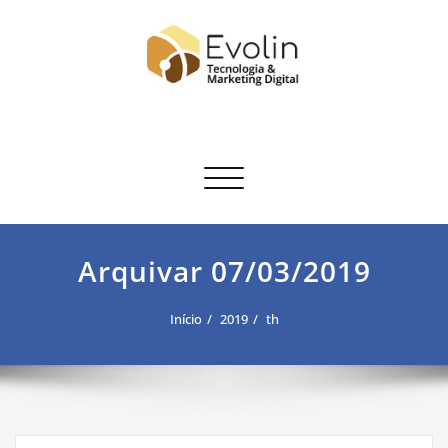
Skip
to
content
Evolin
Another WP Site
Toggle navigation
Arquivar 07/03/2019
Início
2019
th